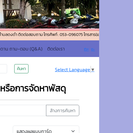
ิดต่อสอบถาม โทรศัพท์ : 053-096075 โทรสาร(แฟกซ์) : 053-096076 อีเมล์ : s
ะดาน ถาม-ตอบ (Q&A)
ติดต่อเรา
ก+
ก-
ค้นหา
Select Language
▼
งหรือการจัดหาพัสดุ
ล้างการค้นหา