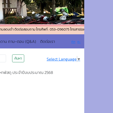
ิดต่อสอบถาม โทรศัพท์ : 053-096075 โทรสาร(แฟกซ์) : 053-096076 อีเมล์ : s
ะดาน ถาม-ตอบ (Q&A)
ติดต่อเรา
ก+
ก-
ค้นหา
Select Language
▼
หาพัสดุ ประจำปีงบประมาณ 2568